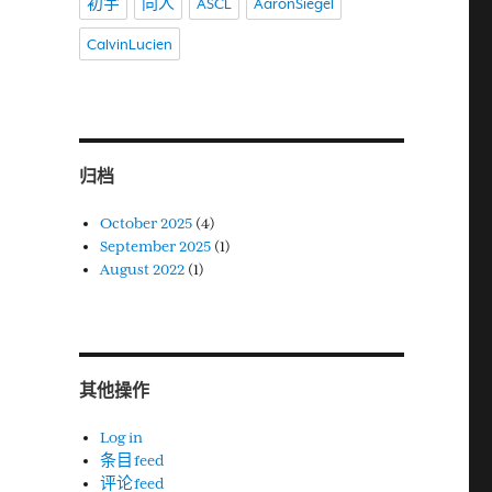
初宇
同人
ASCL
AaronSiegel
CalvinLucien
归档
October 2025
(4)
September 2025
(1)
August 2022
(1)
其他操作
Log in
条目 feed
评论 feed