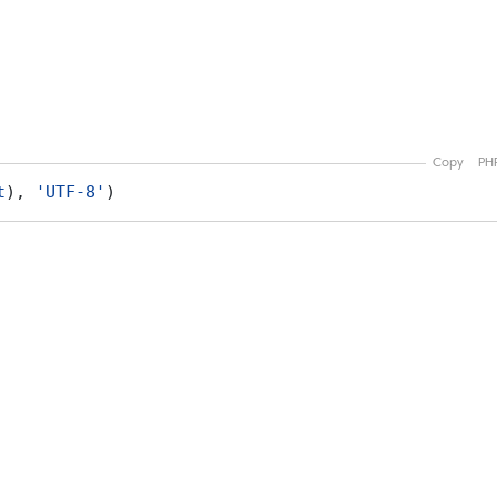
Copy
PH
t
)
,
'UTF-8'
)