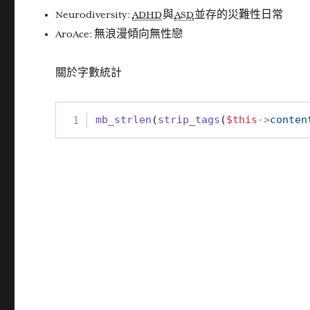
Neurodiversity :
ADHD
與
ASD
並存的災難性日常
AroAce: 無浪漫傾向無性戀
關於字數統計
mb_strlen
(
strip_tags
(
$this
->
conten