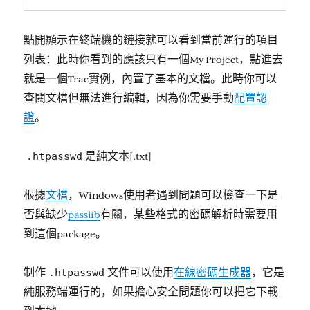
點開顯示在終端機的鏈接就可以看到當前運行的項目
列表：此時你看到的應該只有一個My Project，點進去
就是一個Trac實例，內置了基本的文檔。此時你可以
查閱文檔但無法進行編輯，因為你需要手動
配置認
證
。
.htpasswd
是純文本[.txt]
根據
文檔
，Windows使用者遇到問題可以檢查一下是
否與缺少
passlib
有關，某些格式的密碼解析時需要用
到這個package。
.htpasswd
制作
文件可以使用
在線密碼生成器
，它是
純服務端運行的，如果擔心安全問題你可以把它下載