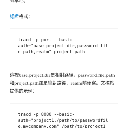
到本地。
認證
格式：
tracd -p port --basic-
auth="base_project_dir,password_fil
e_path,realm" project_path
這裡base_project_dir是相對路徑，password_file_path
和project_path都是絶對路徑，realm隨便寫。文檔站
提供的示例：
tracd -p 8080 --basic-
auth="project1,/path/to/passwordfil
e,mycompany.com" /path/to/project1