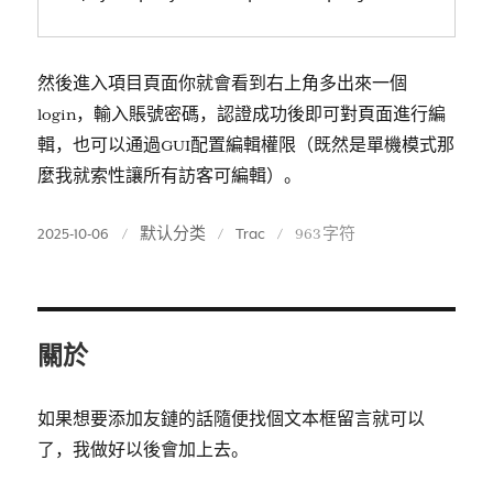
然後進入項目頁面你就會看到右上角多出來一個
login，輸入賬號密碼，認證成功後即可對頁面進行編
輯，也可以通過GUI配置編輯權限（既然是單機模式那
麼我就索性讓所有訪客可編輯）。
Posted
2025-10-06
分
默认分类
标
Trac
字
963 字符
on
类
签
数
统
计
關於
如果想要添加友鏈的話隨便找個文本框留言就可以
了，我做好以後會加上去。